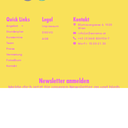
L
L
S
E
Quick Links
Legal
Kontakt
Blumauergasse 6, 1020
Angebot
Impressum
Wien
Stundenplan
DSGVO
info[at]leorama.at
Kurstermine
+43 (0)668 826936-7
AGB
Team
Mo-Fr: 15.00-21.30
Preise
Vermietung
Fotoalbum
Kontakt
Newsletter anmelden
Melde dich jetzt für unseren Newsletter an und bleib
immer uptodate.