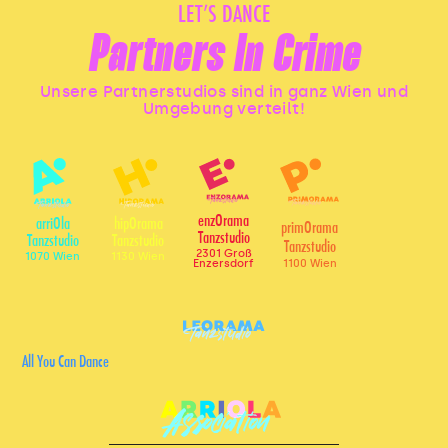
LET’S DANCE
Partners In Crime
Unsere Partnerstudios sind in ganz Wien und
Umgebung verteilt!
enzOrama
arriOla
hipOrama
primOrama
Tanzstudio
Tanzstudio
Tanzstudio
Tanzstudio
2301 Groß
1070 Wien
1130 Wien
1100 Wien
Enzersdorf
All You Can Dance