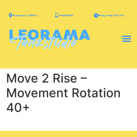
+43 668 826936-7
Blumauergasse 6, 1020 Wien
Montag - Freitag: 15:00 - 21:30
Move 2 Rise –
Movement Rotation
40+