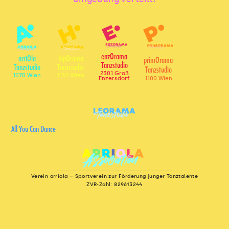
enzOrama
arriOla
hipOrama
primOrama
Tanzstudio
Tanzstudio
Tanzstudio
Tanzstudio
2301 Groß
1070 Wien
1130 Wien
1100 Wien
Enzersdorf
All You Can Dance
Verein arriola – Sportverein zur Förderung junger Tanztalente
ZVR-Zahl: 829613244