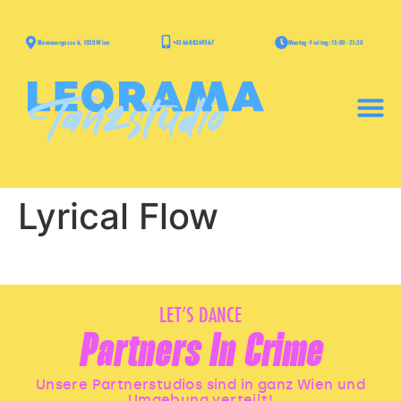
+43 668 826936-7
Blumauergasse 6, 1020 Wien
Montag - Freitag: 15:00 - 21:30
Lyrical Flow
LET’S DANCE
Partners In Crime
Unsere Partnerstudios sind in ganz Wien und
Umgebung verteilt!