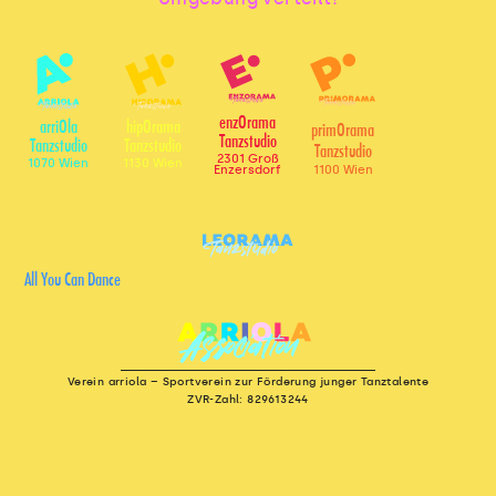
enzOrama
arriOla
hipOrama
primOrama
Tanzstudio
Tanzstudio
Tanzstudio
Tanzstudio
2301 Groß
1070 Wien
1130 Wien
1100 Wien
Enzersdorf
All You Can Dance
Verein arriola – Sportverein zur Förderung junger Tanztalente
ZVR-Zahl: 829613244