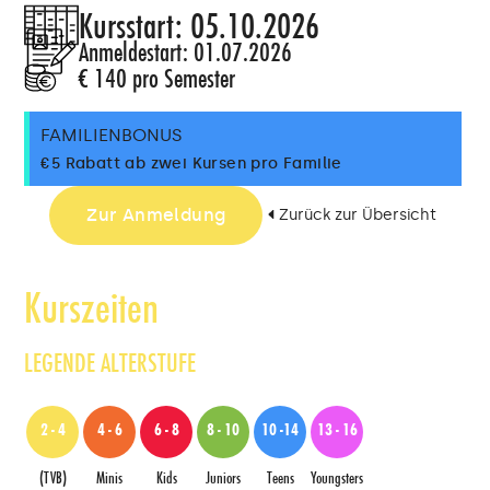
Kursstart: 05.10.2026
Anmeldestart: 01.07.2026
€ 140 pro Semester
FAMILIENBONUS
€5 Rabatt ab zwei Kursen pro Familie
Zurück zur Übersicht
Zur Anmeldung
Kurszeiten
LEGENDE ALTERSTUFE
2 - 4
4 - 6
6 - 8
8 - 10
10 -14
13 - 16
(TVB)
Minis
Kids
Juniors
Teens
Youngsters