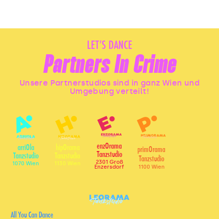
LET’S DANCE
Partners In Crime
Unsere Partnerstudios sind in ganz Wien und
Umgebung verteilt!
enzOrama
arriOla
hipOrama
primOrama
Tanzstudio
Tanzstudio
Tanzstudio
Tanzstudio
2301 Groß
1070 Wien
1130 Wien
1100 Wien
Enzersdorf
All You Can Dance