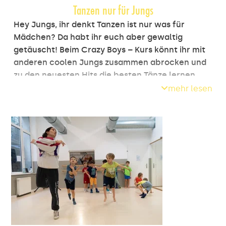
Tanzen nur für Jungs
Hey Jungs, ihr denkt Tanzen ist nur was für
Mädchen? Da habt ihr euch aber gewaltig
getäuscht! Beim Crazy Boys – Kurs könnt ihr mit
anderen coolen Jungs zusammen abrocken und
zu den neuesten Hits die besten Tänze lernen.
Jazzdance, HipHop und Videoclip-Dance warten
mehr lesen
auf euch! Keine Sorge, hier seid ihr unter euch
und könnt zeigen was in euch steckt. Am Ende
habt ihr sogar die Chance, auf einer riesigen
Bühne eure Moves zu präsentieren und das
Publikum zum Staunen zu bringen. Also worauf
wartet ihr noch? Schließt euch den verrückten
Jungs beim Tanzen an!